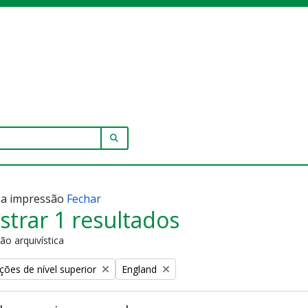
SEARCH IN BROWSE PAGE
r a impressão
Fechar
trar 1 resultados
ão arquivística
Remove filter:
ções de nível superior
England