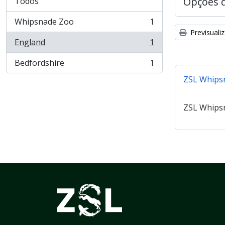
Opções 
Todos
Whipsnade Zoo
1
, 1 resultados
Previsuali
England
1
, 1 resultados
Bedfordshire
1
, 1 resultados
ZSL Whips
ZSL Whips