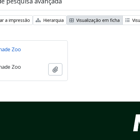
de pesquisa avançada
zar a impressão
Hierarquia
Visualização em ficha
Visu
nade Zoo
nade Zoo
Adicionar à área de transferência