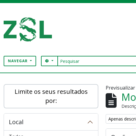
Skip to main content
Pesquisar
SEARCH OPTIONS
NAVEGAR
Digital Archive
Previsualiza
Limite os seus resultados
Mos
por:
Descriç
Remove filter:
Apenas descri
Local