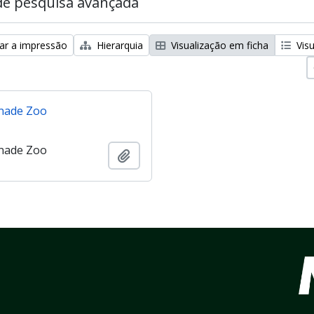
de pesquisa avançada
zar a impressão
Hierarquia
Visualização em ficha
Visu
nade Zoo
nade Zoo
Adicionar à área de transferência