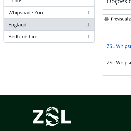
Opções 
Todos
Whipsnade Zoo
1
, 1 resultados
Previsuali
England
1
, 1 resultados
Bedfordshire
1
, 1 resultados
ZSL Whips
ZSL Whips