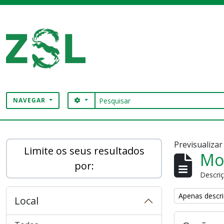
Skip to main content
Pesquisar
SEARCH OPTIONS
NAVEGAR
Digital Archive
Previsualiza
Limite os seus resultados
Mos
por:
Descriç
Remove filter:
Apenas descri
Local