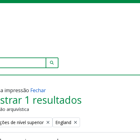
SEARCH IN BROWSE PAGE
r a impressão
Fechar
trar 1 resultados
ão arquivística
Remove filter:
ções de nível superior
England