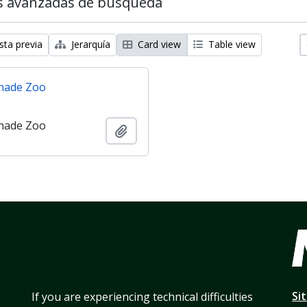
s avanzadas de búsqueda
sta previa
Jerarquía
Card view
Table view
nade Zoo
nade Zoo
Añadir al portapapeles
Si
If you are experiencing technical difficulties