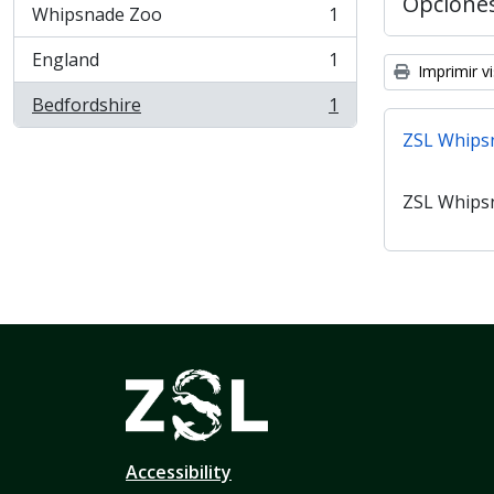
Opcione
Whipsnade Zoo
1
, 1 resultados
England
1
, 1 resultados
Imprimir vi
Bedfordshire
1
, 1 resultados
ZSL Whips
ZSL Whips
Accessibility