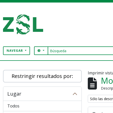
Skip to main content
Búsqueda
SEARCH OPTIONS
NAVEGAR
Digital Archive
Imprimir vist
Restringir resultados por:
Mo
Descrip
Lugar
Remove filter:
Sólo las descr
Todos