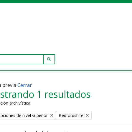
SEARCH IN BROWSE PAGE
a previa
Cerrar
strando 1 resultados
ción archivística
Remove filter:
ipciones de nivel superior
Bedfordshire