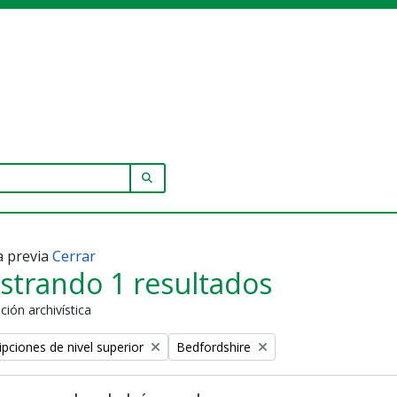
SEARCH IN BROWSE PAGE
a previa
Cerrar
strando 1 resultados
ción archivística
Remove filter:
ipciones de nivel superior
Bedfordshire