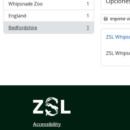
Opcione
Whipsnade Zoo
1
, 1 resultados
England
1
, 1 resultados
Imprimir vi
Bedfordshire
1
, 1 resultados
ZSL Whips
ZSL Whips
Accessibility