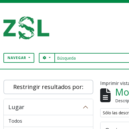
Skip to main content
Búsqueda
SEARCH OPTIONS
NAVEGAR
Digital Archive
Imprimir vist
Restringir resultados por:
Mo
Descrip
Lugar
Remove filter:
Sólo las descr
Todos