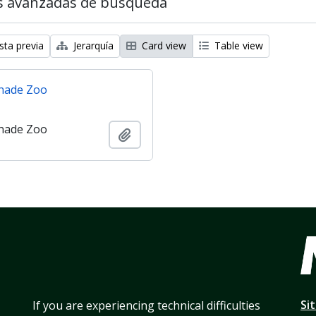
s avanzadas de búsqueda
sta previa
Jerarquía
Card view
Table view
nade Zoo
nade Zoo
Añadir al portapapeles
Si
If you are experiencing technical difficulties