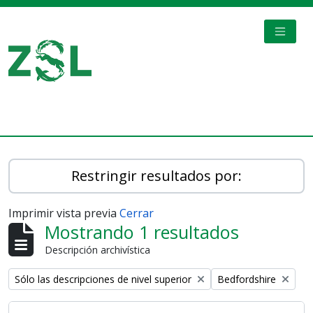
Skip to main content
TOGGL
Digital Archive
Restringir resultados por:
Imprimir vista previa
Cerrar
Mostrando 1 resultados
Descripción archivística
Remove filter:
Remove filter:
Sólo las descripciones de nivel superior
Bedfordshire