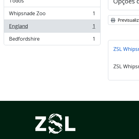
Opções 
Todos
Whipsnade Zoo
1
, 1 resultados
Previsuali
England
1
, 1 resultados
Bedfordshire
1
, 1 resultados
ZSL Whips
ZSL Whips