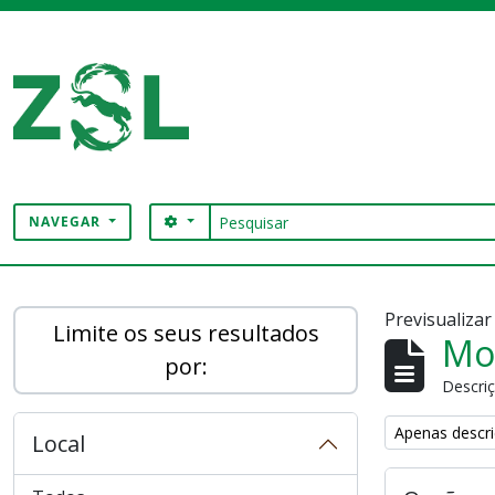
Skip to main content
Pesquisar
SEARCH OPTIONS
NAVEGAR
Digital Archive
Previsualiza
Limite os seus resultados
Mos
por:
Descriç
Remove filter:
Apenas descri
Local