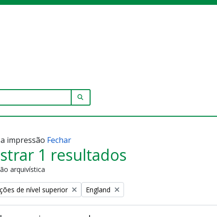
SEARCH IN BROWSE PAGE
r a impressão
Fechar
trar 1 resultados
ão arquivística
Remove filter:
ções de nível superior
England