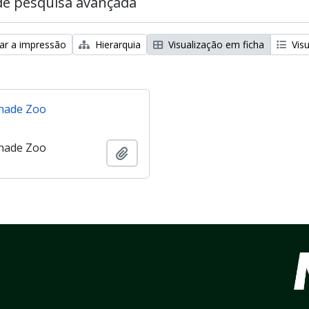
de pesquisa avançada
zar a impressão
Hierarquia
Visualização em ficha
Visu
nade Zoo
nade Zoo
Adicionar à área de transferência