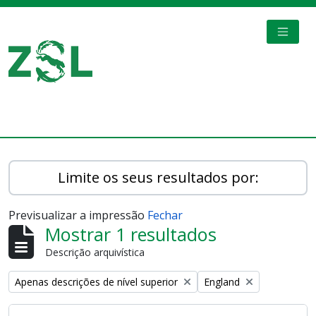
Skip to main content
TOGGL
Digital Archive
Limite os seus resultados por:
Previsualizar a impressão
Fechar
Mostrar 1 resultados
Descrição arquivística
Remove filter:
Remove filter:
Apenas descrições de nível superior
England