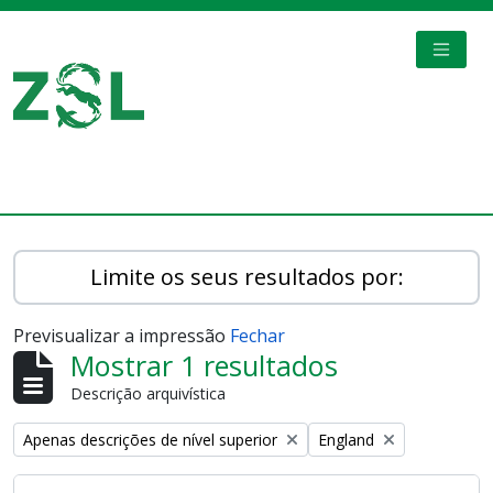
Skip to main content
TOGGL
Digital Archive
Limite os seus resultados por:
Previsualizar a impressão
Fechar
Mostrar 1 resultados
Descrição arquivística
Remove filter:
Remove filter:
Apenas descrições de nível superior
England