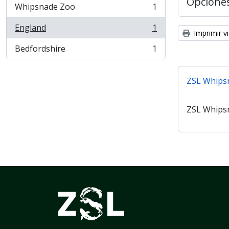
Opcione
Whipsnade Zoo
1
, 1 resultados
England
1
, 1 resultados
Imprimir vi
Bedfordshire
1
, 1 resultados
ZSL Whips
ZSL Whips