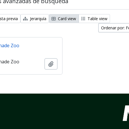
s avanzadas de búsqueda
sta previa
Jerarquía
Card view
Table view
Ordenar por: F
nade Zoo
nade Zoo
Añadir al portapapeles