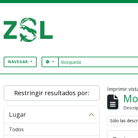
Skip to main content
Búsqueda
SEARCH OPTIONS
NAVEGAR
Digital Archive
Imprimir vist
Restringir resultados por:
Mo
Descrip
Lugar
Remove filter:
Sólo las descr
Todos