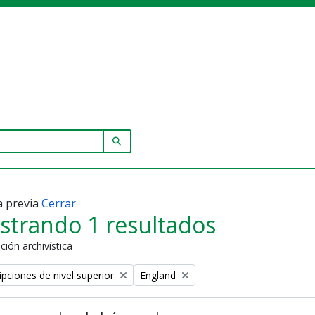
SEARCH IN BROWSE PAGE
a previa
Cerrar
strando 1 resultados
ción archivística
Remove filter:
ipciones de nivel superior
England