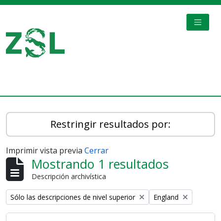
Skip to main content
TOGGL
Digital Archive
Restringir resultados por:
Imprimir vista previa
Cerrar
Mostrando 1 resultados
Descripción archivística
Remove filter:
Remove filter:
Sólo las descripciones de nivel superior
England