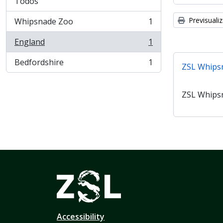
Todos
Previsuali
Whipsnade Zoo
1
, 1 resultados
England
1
, 1 resultados
Bedfordshire
1
ZSL Whips
, 1 resultados
ZSL Whips
Accessibility