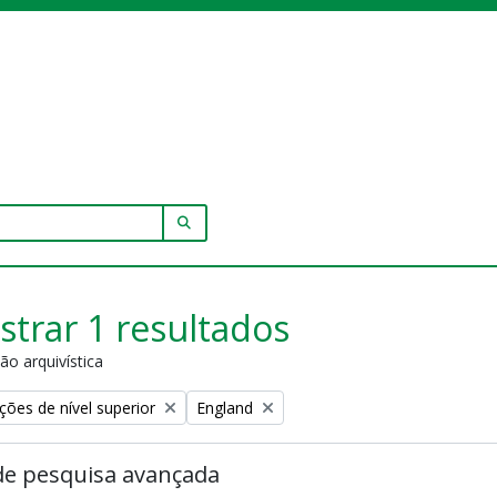
SEARCH IN BROWSE PAGE
trar 1 resultados
ão arquivística
Remove filter:
ções de nível superior
England
de pesquisa avançada