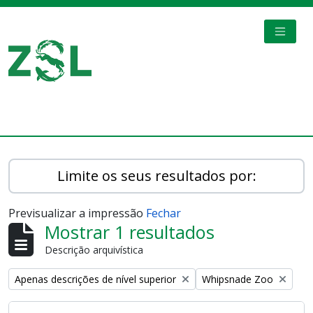
Skip to main content
TOGGL
Digital Archive
Limite os seus resultados por:
Previsualizar a impressão
Fechar
Mostrar 1 resultados
Descrição arquivística
Remove filter:
Remove filter:
Apenas descrições de nível superior
Whipsnade Zoo