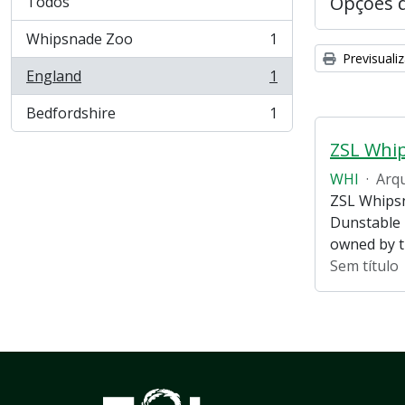
Opções 
Todos
Whipsnade Zoo
1
, 1 resultados
Previsuali
England
1
, 1 resultados
Bedfordshire
1
, 1 resultados
ZSL Whi
WHI
·
Arq
ZSL Whipsn
Dunstable 
owned by 
Sem título