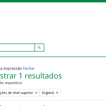
SEARCH IN BROWSE PAGE
r a impressão
Fechar
trar 1 resultados
ão arquivística
Remove filter:
ções de nível superior
England