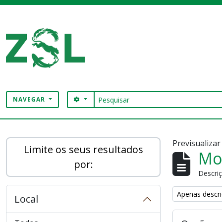
Skip to main content
Pesquisar
SEARCH OPTIONS
NAVEGAR
Digital Archive
Previsualiza
Limite os seus resultados
Mos
por:
Descriç
Remove filter:
Apenas descri
Local