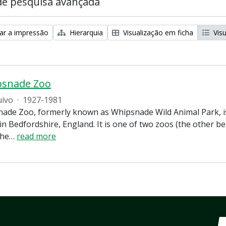
de pesquisa avançada
zar a impressão
Hierarquia
Visualização em ficha
Visu
psnade Zoo
uivo
·
1927-1981
ade Zoo, formerly known as Whipsnade Wild Animal Park, is
in Bedfordshire, England. It is one of two zoos (the other 
the
…
read more