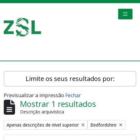
Skip to main content
TOGGL
Digital Archive
Limite os seus resultados por:
Previsualizar a impressão
Fechar
Mostrar 1 resultados
Descrição arquivística
Remove filter:
Remove filter:
Apenas descrições de nível superior
Bedfordshire