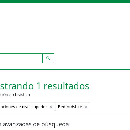
SEARCH IN BROWSE PAGE
strando 1 resultados
ción archivística
Remove filter:
ipciones de nivel superior
Bedfordshire
s avanzadas de búsqueda