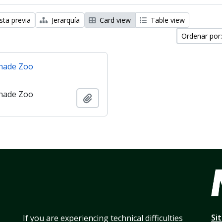
sta previa
Jerarquía
Card view
Table view
Ordenar por:
nade Zoo
nade Zoo
Añadir al portapapeles
Si
If you are experiencing technical difficulties