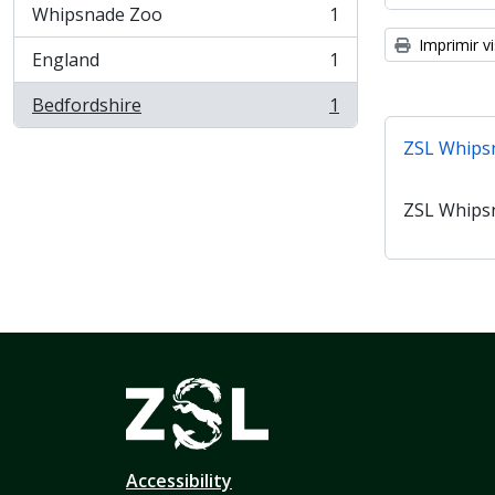
Whipsnade Zoo
1
, 1 resultados
Imprimir vi
England
1
, 1 resultados
Bedfordshire
1
, 1 resultados
ZSL Whips
ZSL Whips
Accessibility