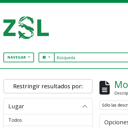
Skip to main content
Búsqueda
SEARCH OPTIONS
NAVEGAR
Digital Archive
Mo
Restringir resultados por:
Descrip
Remove filter:
Lugar
Sólo las descr
Todos
Opcione