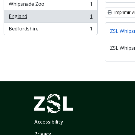
Whipsnade Zoo
1
, 1 resultados
Imprimir vi
England
1
, 1 resultados
Bedfordshire
1
ZSL Whips
, 1 resultados
ZSL Whips
Accessibility
Privacy