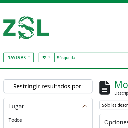
Skip to main content
Búsqueda
SEARCH OPTIONS
NAVEGAR
Digital Archive
Mo
Restringir resultados por:
Descrip
Remove filter:
Lugar
Sólo las descr
Todos
Opcione