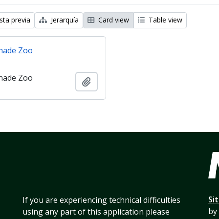
sta previa
Jerarquía
Card view
Table view
nade Zoo
nade Zoo
Añadir al portapapeles
Si
If you are experiencing technical difficulties
by
using any part of this application please