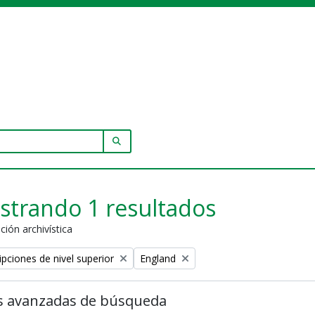
SEARCH IN BROWSE PAGE
strando 1 resultados
ción archivística
Remove filter:
ipciones de nivel superior
England
s avanzadas de búsqueda