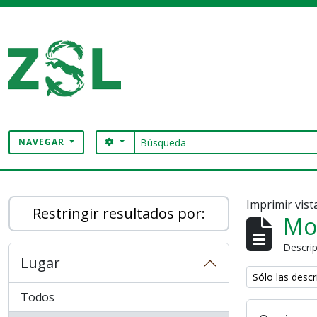
Skip to main content
Búsqueda
SEARCH OPTIONS
NAVEGAR
Digital Archive
Imprimir vist
Restringir resultados por:
Mo
Descrip
Lugar
Remove filter:
Sólo las descr
Todos