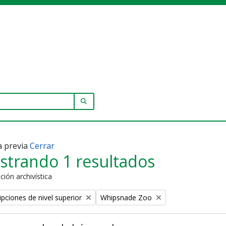
SEARCH IN BROWSE PAGE
a previa
Cerrar
strando 1 resultados
ción archivística
Remove filter:
ipciones de nivel superior
Whipsnade Zoo