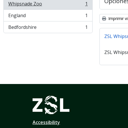
Opcione
Whipsnade Zoo
1
, 1 resultados
England
1
, 1 resultados
Imprimir vi
Bedfordshire
1
, 1 resultados
ZSL Whips
ZSL Whips
Accessibility