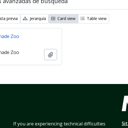
s avanzadas de búsqueda
sta previa
Jerarquía
Card view
Table view
nade Zoo
nade Zoo
Añadir al portapapeles
Si
If you are experiencing technical difficulties