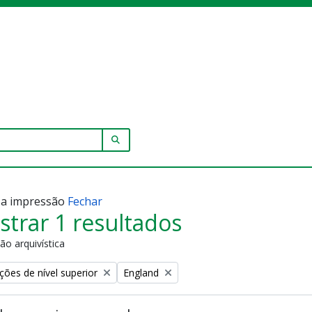
SEARCH IN BROWSE PAGE
r a impressão
Fechar
trar 1 resultados
ão arquivística
Remove filter:
ções de nível superior
England