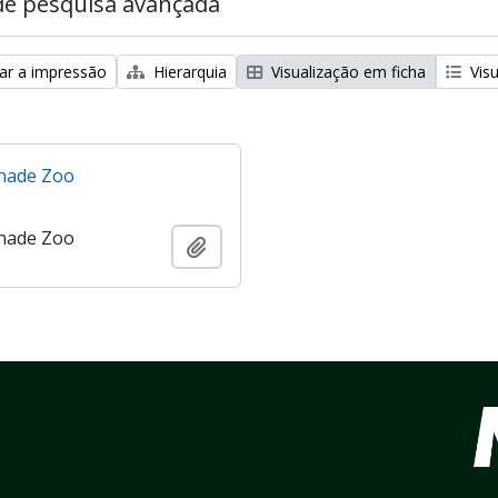
de pesquisa avançada
zar a impressão
Hierarquia
Visualização em ficha
Visu
nade Zoo
nade Zoo
Adicionar à área de transferência