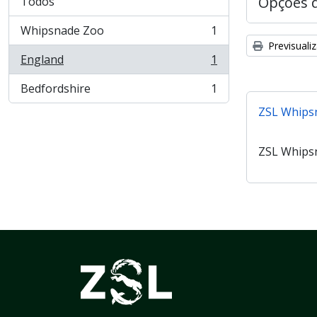
Opções 
Todos
Whipsnade Zoo
1
, 1 resultados
Previsuali
England
1
, 1 resultados
Bedfordshire
1
, 1 resultados
ZSL Whips
ZSL Whips