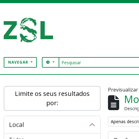
Skip to main content
Pesquisar
SEARCH OPTIONS
NAVEGAR
Digital Archive
Previsualiza
Limite os seus resultados
Mos
por:
Descriç
Remove filter:
Apenas descri
Local