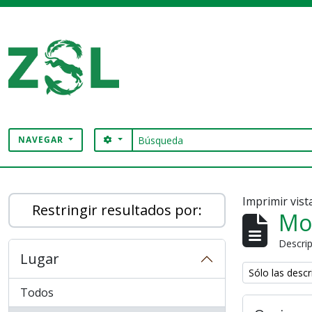
Skip to main content
Búsqueda
SEARCH OPTIONS
NAVEGAR
Digital Archive
Imprimir vist
Restringir resultados por:
Mo
Descrip
Lugar
Remove filter:
Sólo las descr
Todos