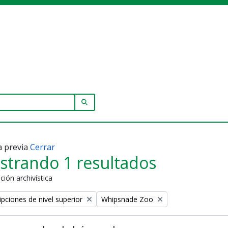
SEARCH IN BROWSE PAGE
a previa
Cerrar
strando 1 resultados
ción archivística
Remove filter:
ipciones de nivel superior
Whipsnade Zoo