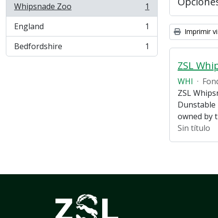
Opcione
Whipsnade Zoo
1
, 1 resultados
England
1
, 1 resultados
Imprimir vi
Bedfordshire
1
, 1 resultados
ZSL Whi
WHI
·
Fon
ZSL Whipsn
Dunstable 
owned by 
Sin título