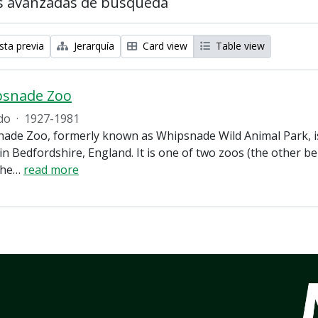
s avanzadas de búsqueda
sta previa
Jerarquía
Card view
Table view
psnade Zoo
do
·
1927-1981
ade Zoo, formerly known as Whipsnade Wild Animal Park, is
in Bedfordshire, England. It is one of two zoos (the other 
the
…
read more