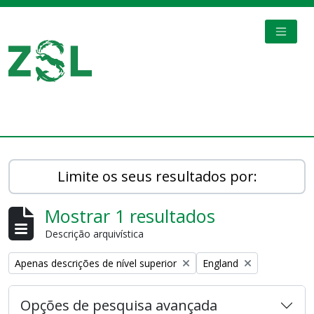
Skip to main content
TOGGL
Digital Archive
Limite os seus resultados por:
Mostrar 1 resultados
Descrição arquivística
Remove filter:
Remove filter:
Apenas descrições de nível superior
England
Opções de pesquisa avançada