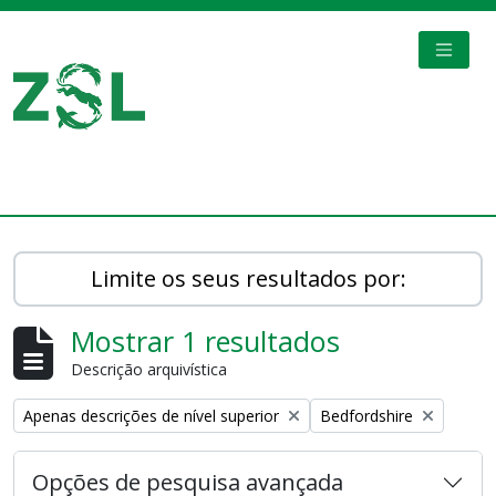
Skip to main content
TOGGL
Digital Archive
Limite os seus resultados por:
Mostrar 1 resultados
Descrição arquivística
Remove filter:
Remove filter:
Apenas descrições de nível superior
Bedfordshire
Opções de pesquisa avançada