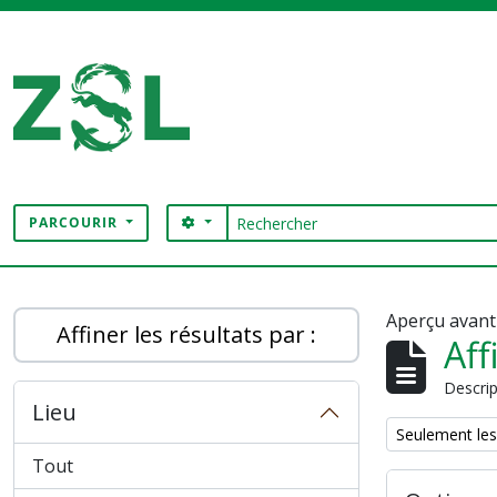
Skip to main content
Rechercher
SEARCH OPTIONS
PARCOURIR
Digital Archive
Aperçu avant
Affiner les résultats par :
Aff
Descrip
Lieu
Remove filter:
Seulement les
Tout