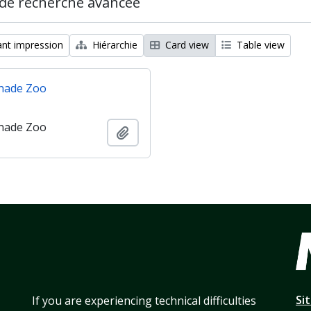
de recherche avancée
nt impression
Hiérarchie
Card view
Table view
nade Zoo
nade Zoo
Ajouter au presse-papier
Si
If you are experiencing technical difficulties