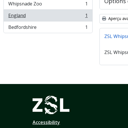
Options 
Whipsnade Zoo
1
, 1 résultats
England
1
, 1 résultats
Aperçu ava
Bedfordshire
1
, 1 résultats
ZSL Whips
ZSL Whips
Accessibility