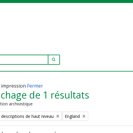
SEARCH IN BROWSE PAGE
 impression
Fermer
ichage de 1 résultats
tion archivistique
Remove filter:
 descriptions de haut niveau
England