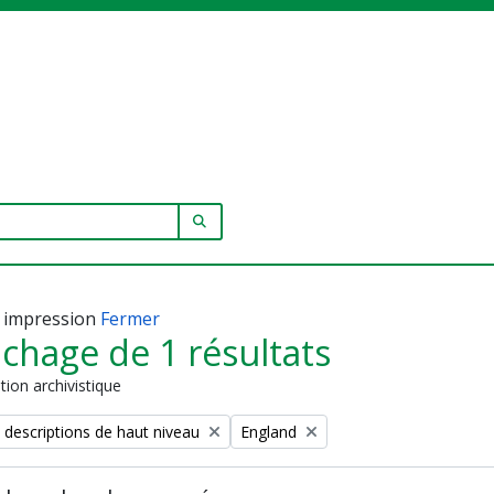
SEARCH IN BROWSE PAGE
 impression
Fermer
ichage de 1 résultats
tion archivistique
Remove filter:
 descriptions de haut niveau
England