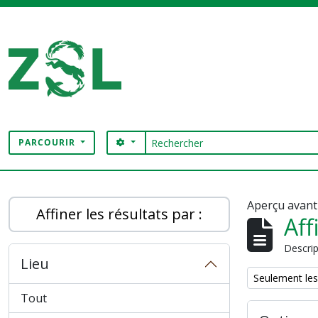
Skip to main content
Rechercher
SEARCH OPTIONS
PARCOURIR
Digital Archive
Aperçu avant
Affiner les résultats par :
Aff
Descrip
Lieu
Remove filter:
Seulement les
Tout