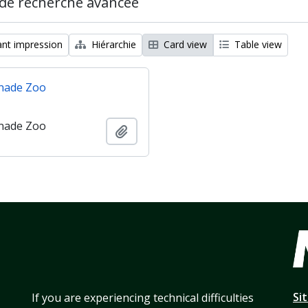
de recherche avancée
nt impression
Hiérarchie
Card view
Table view
nade Zoo
nade Zoo
Ajouter au presse-papier
Si
If you are experiencing technical difficulties