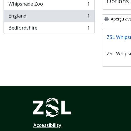
Options 
Whipsnade Zoo
1
, 1 résultats
England
1
, 1 résultats
Aperçu ava
Bedfordshire
1
, 1 résultats
ZSL Whips
ZSL Whips
Accessibility