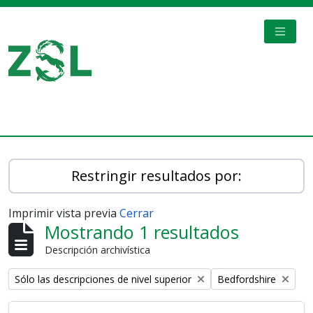
Skip to main content
TOGGL
Digital Archive
Restringir resultados por:
Imprimir vista previa
Cerrar
Mostrando 1 resultados
Descripción archivística
Remove filter:
Remove filter:
Sólo las descripciones de nivel superior
Bedfordshire