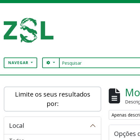
Skip to main content
Pesquisar
SEARCH OPTIONS
NAVEGAR
Digital Archive
Mos
Limite os seus resultados
Descriç
por:
Remove filter:
Apenas descri
Local
Opções 