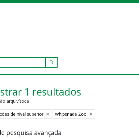
SEARCH IN BROWSE PAGE
trar 1 resultados
ão arquivística
Remove filter:
ções de nível superior
Whipsnade Zoo
de pesquisa avançada