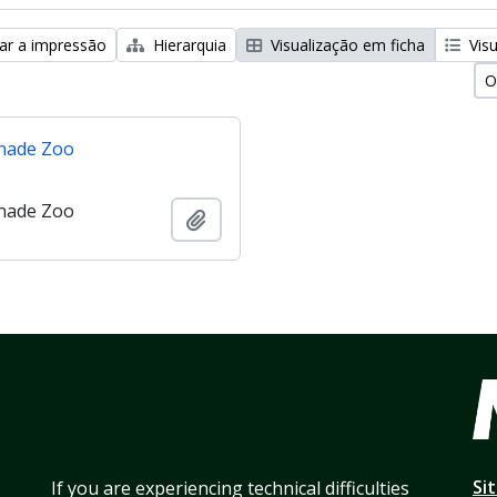
zar a impressão
Hierarquia
Visualização em ficha
Visu
O
nade Zoo
nade Zoo
Adicionar à área de transferência
Si
If you are experiencing technical difficulties