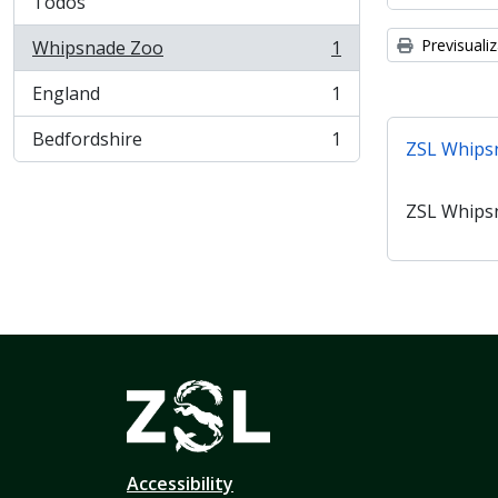
Todos
Previsuali
Whipsnade Zoo
1
, 1 resultados
England
1
, 1 resultados
Bedfordshire
1
ZSL Whips
, 1 resultados
ZSL Whips
Accessibility