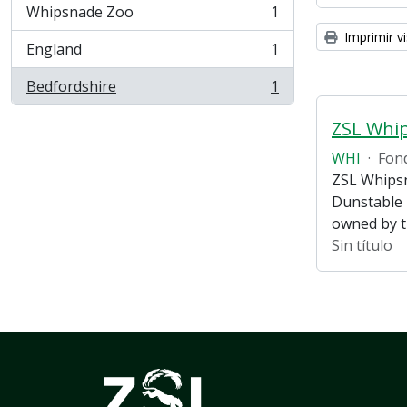
Whipsnade Zoo
1
, 1 resultados
Imprimir vi
England
1
, 1 resultados
Bedfordshire
1
, 1 resultados
ZSL Whi
WHI
·
Fon
ZSL Whipsn
Dunstable 
owned by 
Sin título