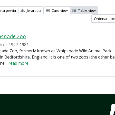
sta previa
Jerarquía
Card view
Table view
Ordenar por:
psnade Zoo
do
·
1927-1981
ade Zoo, formerly known as Whipsnade Wild Animal Park, is
in Bedfordshire, England. It is one of two zoos (the other 
the
…
read more