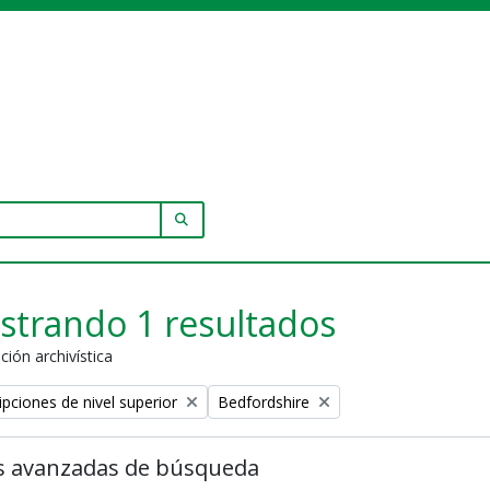
SEARCH IN BROWSE PAGE
strando 1 resultados
ción archivística
Remove filter:
ipciones de nivel superior
Bedfordshire
s avanzadas de búsqueda