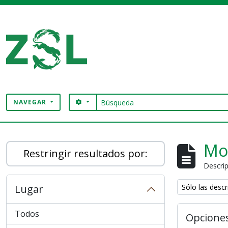
Skip to main content
Búsqueda
SEARCH OPTIONS
NAVEGAR
Digital Archive
Mo
Restringir resultados por:
Descrip
Remove filter:
Lugar
Sólo las descr
Todos
Opcione