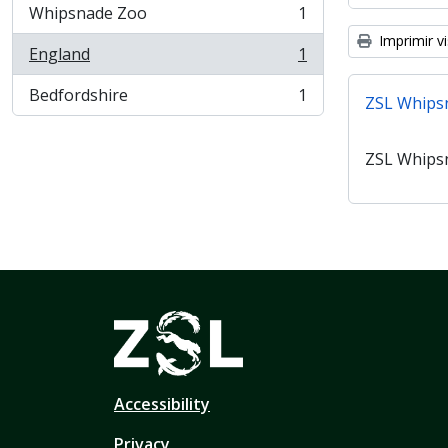
Whipsnade Zoo
1
, 1 resultados
Imprimir vi
England
1
, 1 resultados
Bedfordshire
1
ZSL Whips
, 1 resultados
ZSL Whips
Accessibility
Privacy