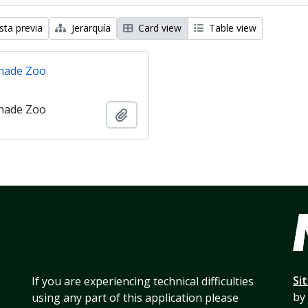
sta previa
Jerarquía
Card view
Table view
nade Zoo
nade Zoo
Añadir al portapapeles
Si
If you are experiencing technical difficulties
by
using any part of this application please