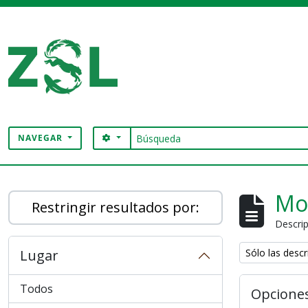
Skip to main content
Búsqueda
SEARCH OPTIONS
NAVEGAR
Digital Archive
Mo
Restringir resultados por:
Descrip
Remove filter:
Lugar
Sólo las descr
Todos
Opcione