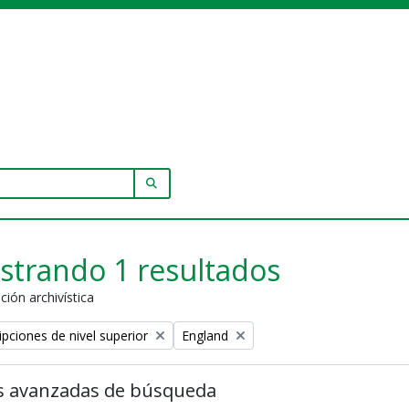
SEARCH IN BROWSE PAGE
strando 1 resultados
ción archivística
Remove filter:
ipciones de nivel superior
England
s avanzadas de búsqueda