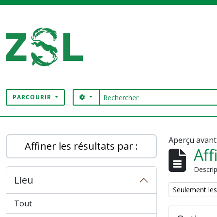
Skip to main content
Rechercher
SEARCH OPTIONS
PARCOURIR
Digital Archive
Aperçu avant
Affiner les résultats par :
Aff
Descrip
Lieu
Remove filter:
Seulement les
Tout