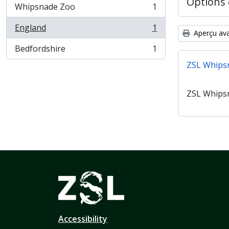
Options 
Whipsnade Zoo
1
, 1 résultats
England
1
, 1 résultats
Aperçu ava
Bedfordshire
1
, 1 résultats
ZSL Whips
ZSL Whips
Accessibility