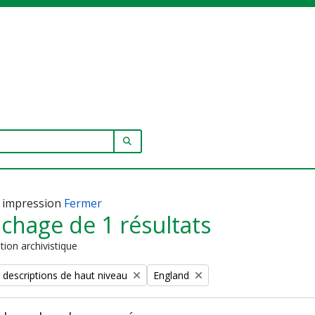
SEARCH IN BROWSE PAGE
 impression
Fermer
ichage de 1 résultats
tion archivistique
Remove filter:
 descriptions de haut niveau
England