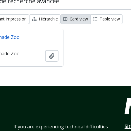
de recherche avancée
nt impression
Hiérarchie
Card view
Table view
nade Zoo
nade Zoo
Ajouter au presse-papier
Si
If you are experiencing technical difficulties