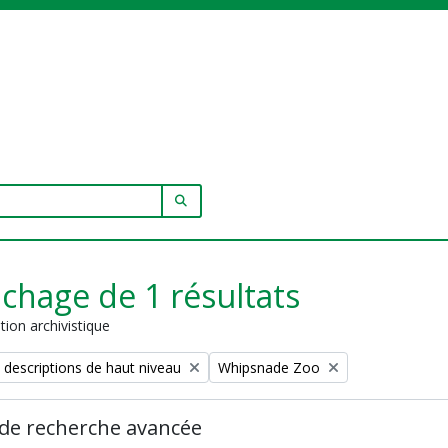
SEARCH IN BROWSE PAGE
ichage de 1 résultats
tion archivistique
Remove filter:
 descriptions de haut niveau
Whipsnade Zoo
de recherche avancée