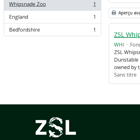
Whipsnade Zoo
1
, 1 résultats
Aperçu ava
England
1
, 1 résultats
Bedfordshire
1
, 1 résultats
ZSL Whi
WHI
·
Fon
ZSL Whipsn
Dunstable 
owned by 
Sans titre