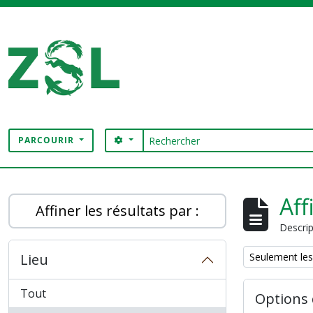
Skip to main content
Rechercher
SEARCH OPTIONS
PARCOURIR
Digital Archive
Aff
Affiner les résultats par :
Descrip
Remove filter:
Lieu
Seulement les
Tout
Options 