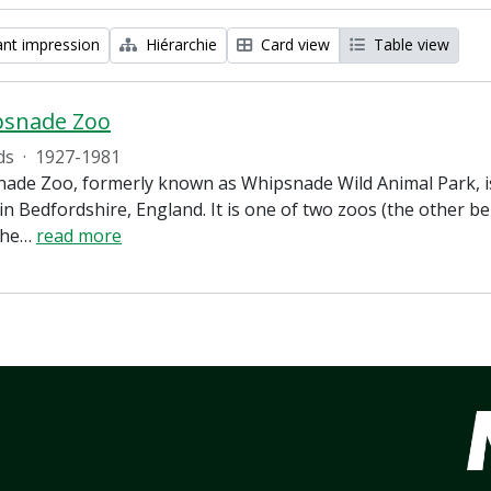
nt impression
Hiérarchie
Card view
Table view
psnade Zoo
ds
·
1927-1981
ade Zoo, formerly known as Whipsnade Wild Animal Park, is
in Bedfordshire, England. It is one of two zoos (the other 
the
…
read more