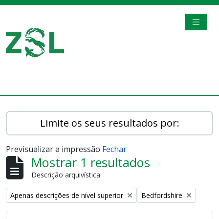
Skip to main content
TOGGL
Digital Archive
Limite os seus resultados por:
Previsualizar a impressão
Fechar
Mostrar 1 resultados
Descrição arquivística
Remove filter:
Remove filter:
Apenas descrições de nível superior
Bedfordshire