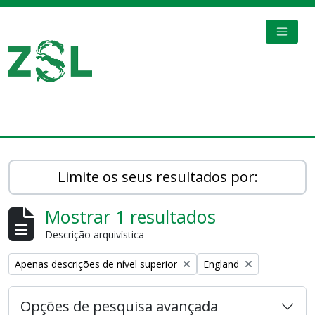
Skip to main content
TOGGL
Digital Archive
Limite os seus resultados por:
Mostrar 1 resultados
Descrição arquivística
Remove filter:
Remove filter:
Apenas descrições de nível superior
England
Opções de pesquisa avançada