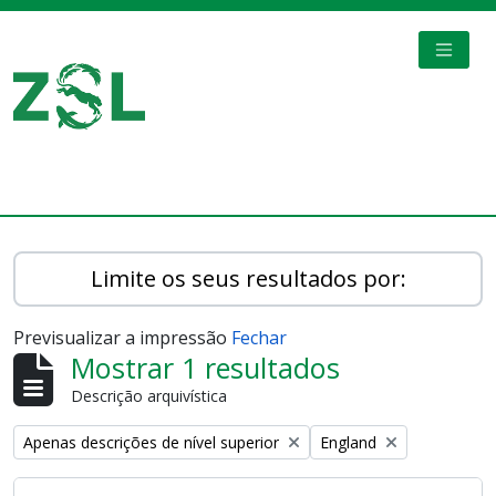
Skip to main content
TOGGL
Digital Archive
Limite os seus resultados por:
Previsualizar a impressão
Fechar
Mostrar 1 resultados
Descrição arquivística
Remove filter:
Remove filter:
Apenas descrições de nível superior
England