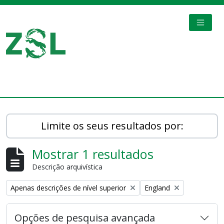
Skip to main content
TOGGL
Digital Archive
Limite os seus resultados por:
Mostrar 1 resultados
Descrição arquivística
Remove filter:
Remove filter:
Apenas descrições de nível superior
England
Opções de pesquisa avançada