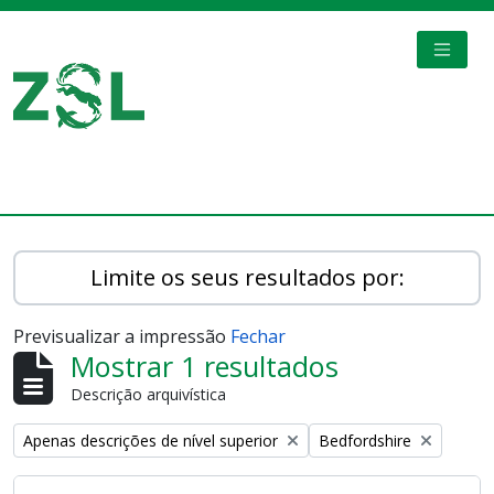
Skip to main content
TOGGL
Digital Archive
Limite os seus resultados por:
Previsualizar a impressão
Fechar
Mostrar 1 resultados
Descrição arquivística
Remove filter:
Remove filter:
Apenas descrições de nível superior
Bedfordshire