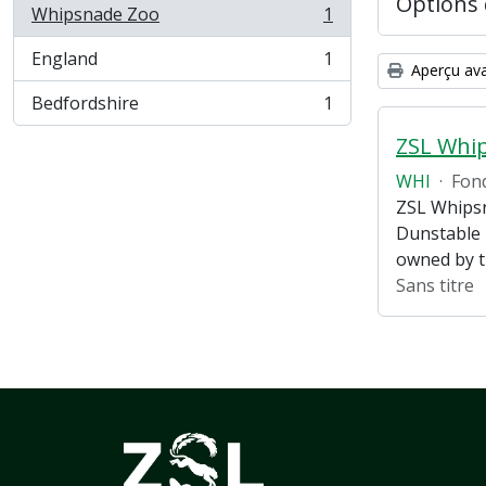
Options 
Whipsnade Zoo
1
, 1 résultats
England
1
, 1 résultats
Aperçu ava
Bedfordshire
1
, 1 résultats
ZSL Whi
WHI
·
Fon
ZSL Whipsn
Dunstable 
owned by 
Sans titre