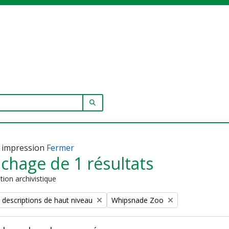
SEARCH IN BROWSE PAGE
 impression
Fermer
ichage de 1 résultats
tion archivistique
Remove filter:
 descriptions de haut niveau
Whipsnade Zoo