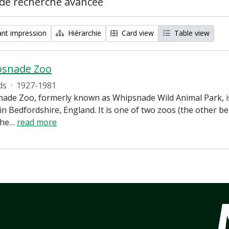
de recherche avancée
nt impression
Hiérarchie
Card view
Table view
psnade Zoo
ds
·
1927-1981
ade Zoo, formerly known as Whipsnade Wild Animal Park, is
in Bedfordshire, England. It is one of two zoos (the other 
the
…
read more