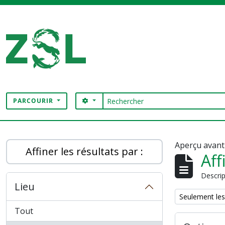
Skip to main content
Rechercher
SEARCH OPTIONS
PARCOURIR
Digital Archive
Aperçu avant
Affiner les résultats par :
Aff
Descrip
Lieu
Remove filter:
Seulement les
Tout