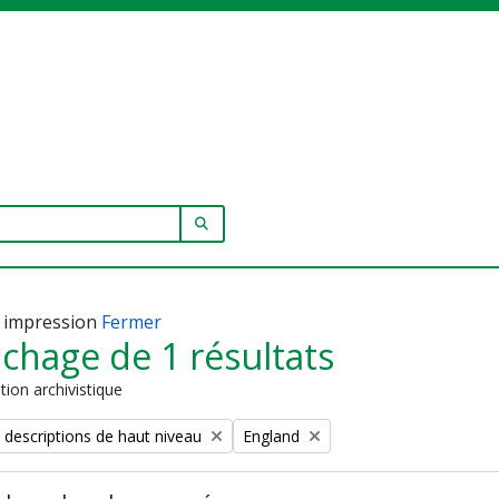
SEARCH IN BROWSE PAGE
 impression
Fermer
ichage de 1 résultats
tion archivistique
Remove filter:
 descriptions de haut niveau
England