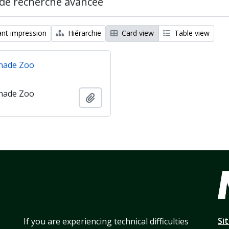
de recherche avancée
nt impression
Hiérarchie
Card view
Table view
nade Zoo
nade Zoo
Ajouter au presse-papier
Si
If you are experiencing technical difficulties