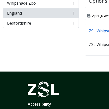
Options 
Whipsnade Zoo
1
, 1 résultats
England
1
, 1 résultats
Aperçu ava
Bedfordshire
1
, 1 résultats
ZSL Whips
ZSL Whips
Accessibility