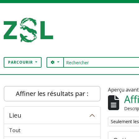
Skip to main content
Rechercher
SEARCH OPTIONS
PARCOURIR
Digital Archive
Aperçu avant
Affiner les résultats par :
Aff
Descrip
Lieu
Remove filter:
Seulement les
Tout