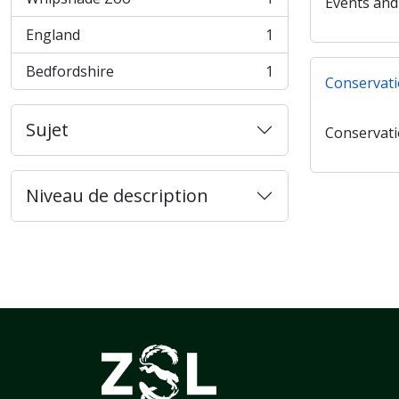
Events and
, 1 résultats
England
1
, 1 résultats
Bedfordshire
1
, 1 résultats
Conservat
Sujet
Conservat
Niveau de description