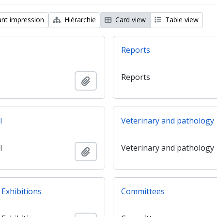
nt impression
Hiérarchie
Card view
Table view
Reports
Reports
Ajouter au presse-papier
l
Veterinary and pathology
l
Veterinary and pathology
Ajouter au presse-papier
 Exhibitions
Committees