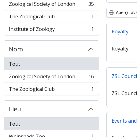
Zoological Society of London
35
, 35 résultats
Aperçu ava
The Zoological Club
1
, 1 résultats
Institute of Zoology
1
Royalty
, 1 résultats
Nom
Royalty
Tout
ZSL Counci
Zoological Society of London
16
, 16 résultats
The Zoological Club
1
, 1 résultats
ZSL Counci
Lieu
Events and
Tout
Whipsnade Zoo
1