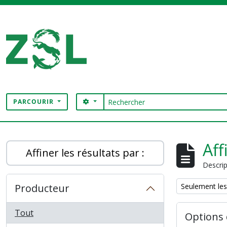
Skip to main content
Rechercher
SEARCH OPTIONS
PARCOURIR
Digital Archive
Aff
Affiner les résultats par :
Descrip
Remove filter:
Producteur
Seulement les
Tout
Options 