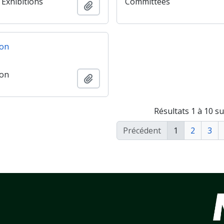
 Exhibitions
Committees
Ajouter au presse-papier
ion
ion
Ajouter au presse-papier
Résultats 1 à 10 su
Précédent
1
2
3