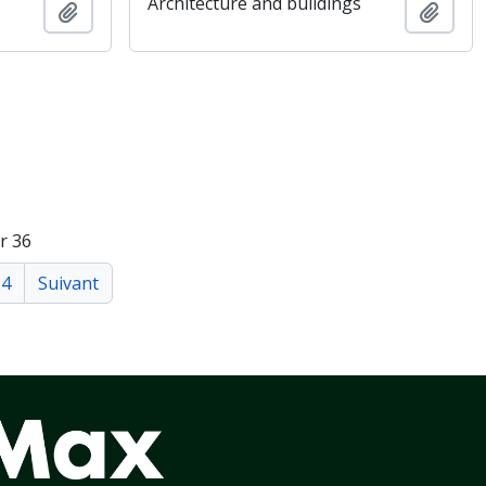
Architecture and buildings
Ajouter au presse-papier
Ajout
r 36
4
Suivant