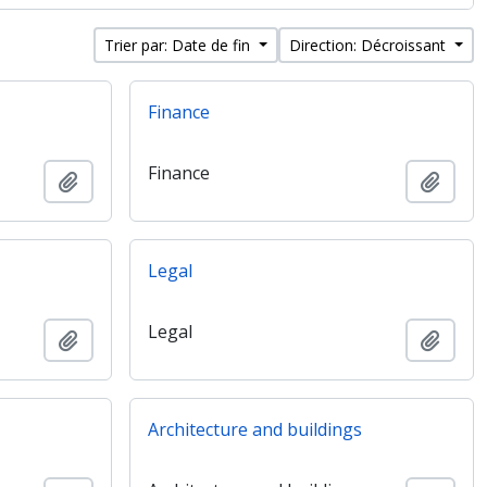
Trier par: Date de fin
Direction: Décroissant
Finance
Finance
Ajouter au presse-papier
Ajout
Legal
Legal
Ajouter au presse-papier
Ajout
Architecture and buildings