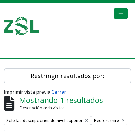
Skip to main content
TOGGL
Digital Archive
Restringir resultados por:
Imprimir vista previa
Cerrar
Mostrando 1 resultados
Descripción archivística
Remove filter:
Remove filter:
Sólo las descripciones de nivel superior
Bedfordshire