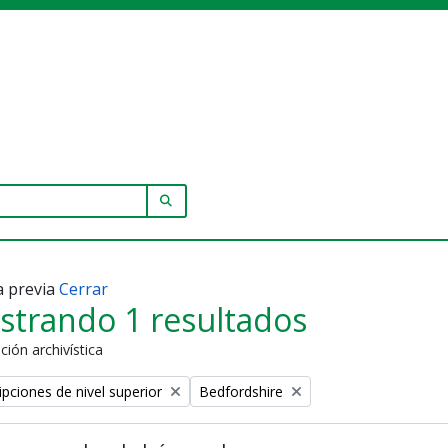
SEARCH IN BROWSE PAGE
a previa
Cerrar
strando 1 resultados
ción archivística
Remove filter:
ipciones de nivel superior
Bedfordshire