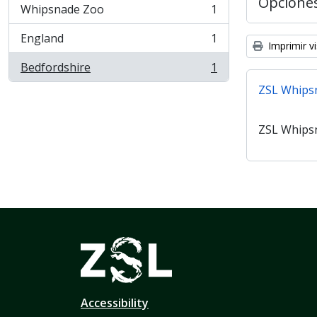
Opcione
Whipsnade Zoo
1
, 1 resultados
England
1
, 1 resultados
Imprimir vi
Bedfordshire
1
, 1 resultados
ZSL Whips
ZSL Whips
Accessibility