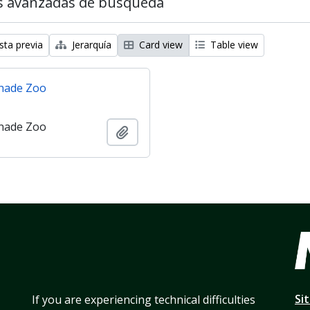
s avanzadas de búsqueda
sta previa
Jerarquía
Card view
Table view
nade Zoo
nade Zoo
Añadir al portapapeles
Si
If you are experiencing technical difficulties