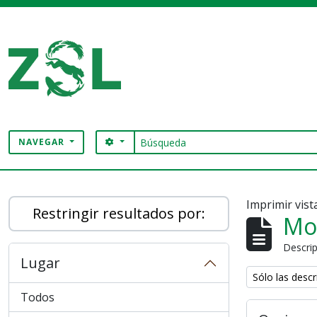
Skip to main content
Búsqueda
SEARCH OPTIONS
NAVEGAR
Digital Archive
Imprimir vist
Restringir resultados por:
Mo
Descrip
Lugar
Remove filter:
Sólo las descr
Todos