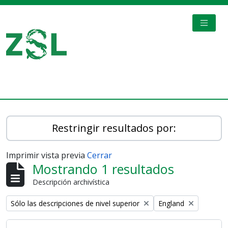
Skip to main content
TOGGL
Digital Archive
Restringir resultados por:
Imprimir vista previa
Cerrar
Mostrando 1 resultados
Descripción archivística
Remove filter:
Remove filter:
Sólo las descripciones de nivel superior
England