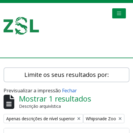
Skip to main content
TOGGL
Digital Archive
Limite os seus resultados por:
Previsualizar a impressão
Fechar
Mostrar 1 resultados
Descrição arquivística
Remove filter:
Remove filter:
Apenas descrições de nível superior
Whipsnade Zoo