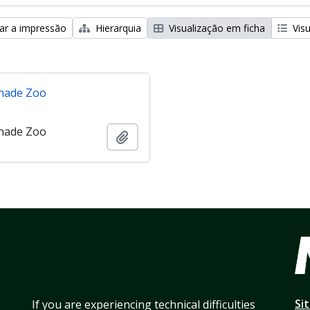
zar a impressão
Hierarquia
Visualização em ficha
Visu
nade Zoo
nade Zoo
Adicionar à área de transferência
Si
If you are experiencing technical difficulties