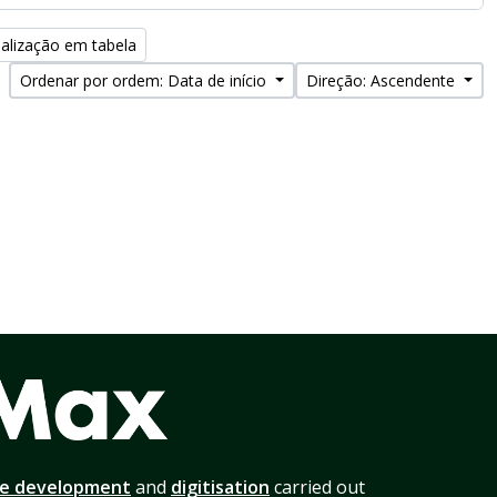
alização em tabela
Ordenar por ordem: Data de início
Direção: Ascendente
te development
and
digitisation
carried out