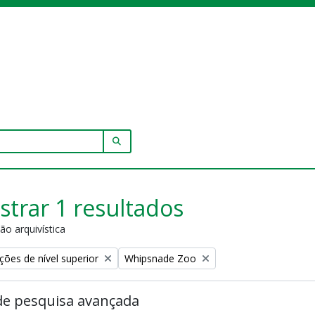
SEARCH IN BROWSE PAGE
trar 1 resultados
ão arquivística
Remove filter:
ções de nível superior
Whipsnade Zoo
de pesquisa avançada