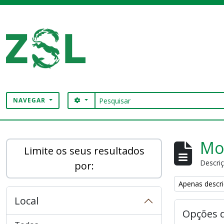
Skip to main content
Pesquisar
SEARCH OPTIONS
NAVEGAR
Digital Archive
Mos
Limite os seus resultados
Descriç
por:
Remove filter:
Apenas descri
Local
Opções 