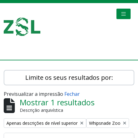
Skip to main content
TOGGL
Digital Archive
Limite os seus resultados por:
Previsualizar a impressão
Fechar
Mostrar 1 resultados
Descrição arquivística
Remove filter:
Remove filter:
Apenas descrições de nível superior
Whipsnade Zoo