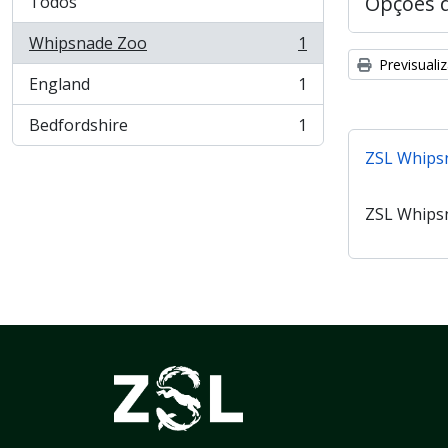
Opções 
Todos
Whipsnade Zoo
1
, 1 resultados
Previsuali
England
1
, 1 resultados
Bedfordshire
1
, 1 resultados
ZSL Whips
ZSL Whips