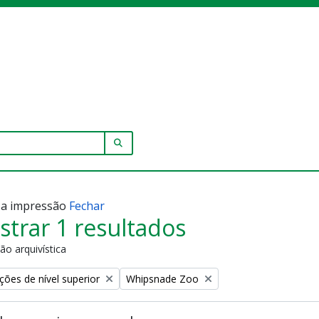
SEARCH IN BROWSE PAGE
r a impressão
Fechar
trar 1 resultados
ão arquivística
Remove filter:
ções de nível superior
Whipsnade Zoo