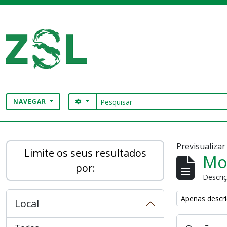
Skip to main content
Pesquisar
SEARCH OPTIONS
NAVEGAR
Digital Archive
Previsualiza
Limite os seus resultados
Mos
por:
Descriç
Remove filter:
Apenas descri
Local