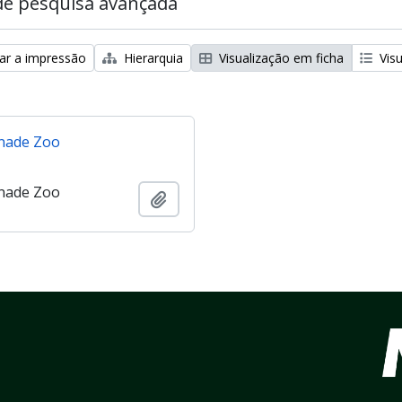
de pesquisa avançada
zar a impressão
Hierarquia
Visualização em ficha
Visu
nade Zoo
nade Zoo
Adicionar à área de transferência