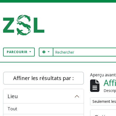
Skip to main content
Rechercher
SEARCH OPTIONS
PARCOURIR
Digital Archive
Aperçu avant
Affiner les résultats par :
Aff
Descrip
Lieu
Remove filter:
Seulement les
Tout