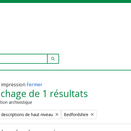
SEARCH IN BROWSE PAGE
 impression
Fermer
ichage de 1 résultats
tion archivistique
Remove filter:
 descriptions de haut niveau
Bedfordshire