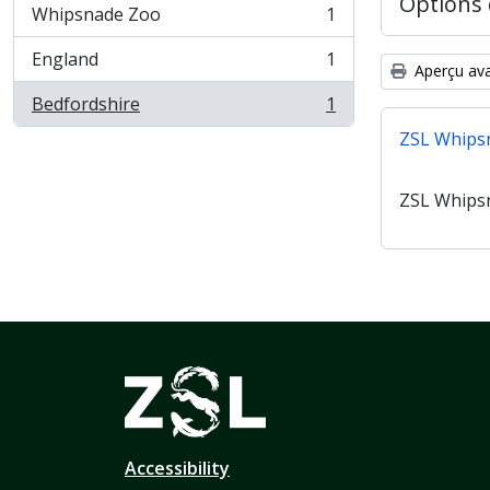
Options 
Whipsnade Zoo
1
, 1 résultats
England
1
, 1 résultats
Aperçu ava
Bedfordshire
1
, 1 résultats
ZSL Whips
ZSL Whips
Accessibility