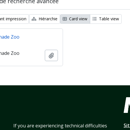
de recherche avancée
nt impression
Hiérarchie
Card view
Table view
nade Zoo
nade Zoo
Ajouter au presse-papier
Si
If you are experiencing technical difficulties