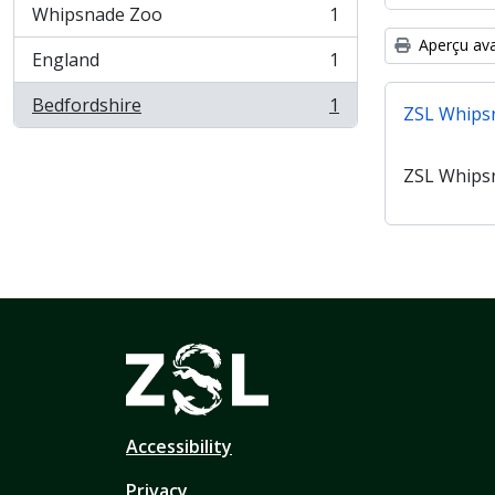
Whipsnade Zoo
1
, 1 résultats
Aperçu ava
England
1
, 1 résultats
Bedfordshire
1
ZSL Whips
, 1 résultats
ZSL Whips
Accessibility
Privacy