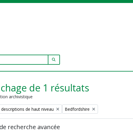
SEARCH IN BROWSE PAGE
ichage de 1 résultats
tion archivistique
Remove filter:
 descriptions de haut niveau
Bedfordshire
de recherche avancée