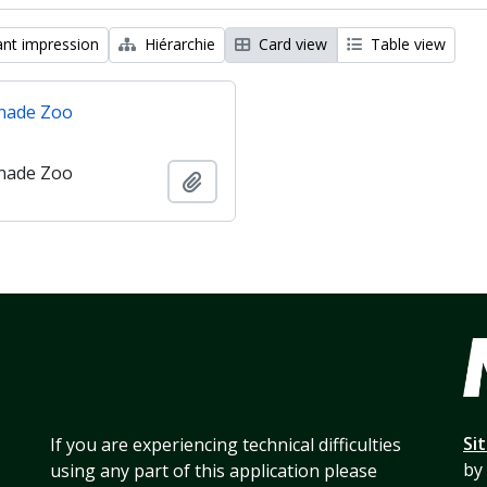
nt impression
Hiérarchie
Card view
Table view
nade Zoo
nade Zoo
Ajouter au presse-papier
Si
If you are experiencing technical difficulties
by
using any part of this application please