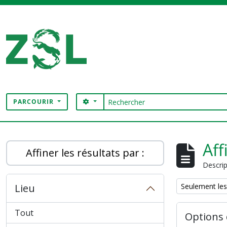
Skip to main content
Rechercher
SEARCH OPTIONS
PARCOURIR
Digital Archive
Aff
Affiner les résultats par :
Descrip
Remove filter:
Lieu
Seulement les
Tout
Options 