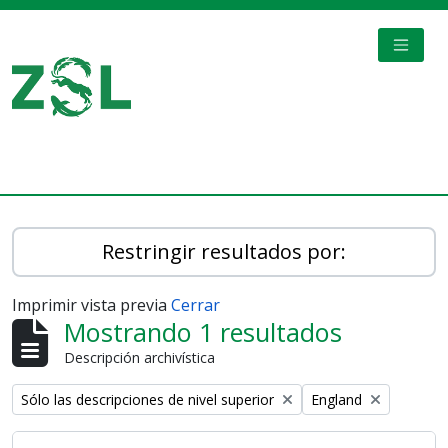
Skip to main content
TOGGL
Digital Archive
Restringir resultados por:
Imprimir vista previa
Cerrar
Mostrando 1 resultados
Descripción archivística
Remove filter:
Remove filter:
Sólo las descripciones de nivel superior
England